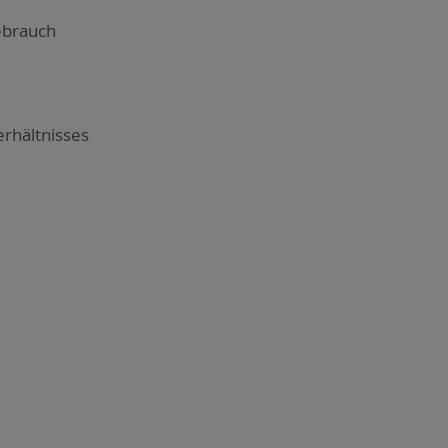
e­brauch
r­hält­nis­ses