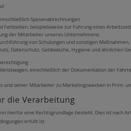
nd
­schließ­lich Spe­sen­ab­rech­nun­gen
 Fehl­zei­ten, bei­spiels­wei­se zur Füh­rung eines Arbeits­ze
l­tung der Mit­ar­bei­ter unse­res Unter­neh­mens
rch­füh­rung von Schu­lun­gen und sons­ti­gen Maß­nah­men, i
chutz, Daten­schutz, Geld­wä­sche, Hygie­ne und ähn­li­chen Ge
e­rech­ti­gung
 Dienst­wa­gen, ein­schließ­lich der Doku­men­ta­ti­on der Fahr
 und sei­ner Mit­ar­bei­ter zu Mar­ke­ting­zwe­cken in Print- u
ür die Ver­ar­bei­tung
enn hier­für eine Rechts­grund­la­ge besteht. Dies ist nach 
n­gun­gen erfüllt ist