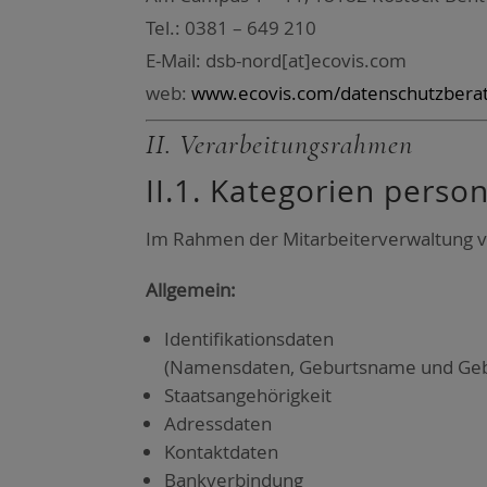
Tel.: 0381 – 649 210
E‑Mail: dsb-nord[at]ecovis.com
web:
www.ecovis.com/datenschutzbera
II. Ver­ar­bei­tungs­rah­men
II.1. Kate­go­rien per­so
Im Rah­men der Mit­ar­bei­ter­ver­wal­tung 
All­ge­mein:
Iden­ti­fi­ka­ti­ons­da­ten
(Namens­da­ten, Geburts­na­me und Geb
Staats­an­ge­hö­rig­keit
Adress­da­ten
Kon­takt­da­ten
Bank­ver­bin­dung