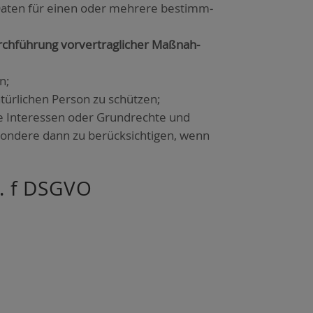
en Daten für einen oder meh­re­re bestimm­
ch­füh­rung vor­ver­trag­li­cher Maß­nah­
en;
ür­li­chen Per­son zu schüt­zen;
re Inter­es­sen oder Grund­rech­te und
­son­de­re dann zu berück­sich­ti­gen, wenn
it. f DSGVO