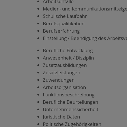
Arbeits­un­fäl­le
Medi­en- und Kom­mu­ni­ka­ti­ons­mit­tel­g
Schu­li­sche Lauf­bahn
Berufs­qua­li­fi­ka­ti­on
Berufs­er­fah­rung
Ein­stel­lung / Been­di­gung des Arbeits­ve
Beruf­li­che Ent­wick­lung
Anwe­sen­heit / Dis­zi­plin
Zusatz­aus­bil­dun­gen
Zusatz­leis­tun­gen
Zuwen­dun­gen
Arbeits­or­ga­ni­sa­ti­on
Funk­ti­ons­be­schrei­bung
Beruf­li­che Beur­tei­lun­gen
Unter­neh­mens­si­cher­heit
Juris­ti­sche Daten
Poli­ti­sche Zuge­hö­rig­kei­ten