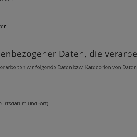
ter
­nen­be­zo­ge­ner Daten, die ver­ar­b
ver­ar­bei­ten wir fol­gen­de Daten bzw. Kate­go­rien von Daten
urts­da­tum und ‑ort)