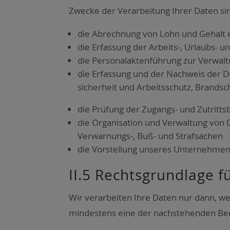
Zwe­cke der Ver­ar­bei­tung Ihrer Daten si
die Abrech­nung von Lohn und Gehalt ein
die Erfas­sung der Arbeits‑, Urlaubs- und
die Per­so­nal­ak­ten­füh­rung zur Ver­wa
die Erfas­sung und der Nach­weis der Du
si­cher­heit und Arbeits­schutz, Brand­s
die Prü­fung der Zugangs- und Zutritts­b
die Orga­ni­sa­ti­on und Ver­wal­tung von
Verwarnungs‑, Buß- und Straf­sa­chen
die Vor­stel­lung unse­res Unter­neh­mens
II.5 Rechts­grund­la­ge f
Wir ver­ar­bei­ten Ihre Daten nur dann, w
min­des­tens eine der nach­ste­hen­den Bedi