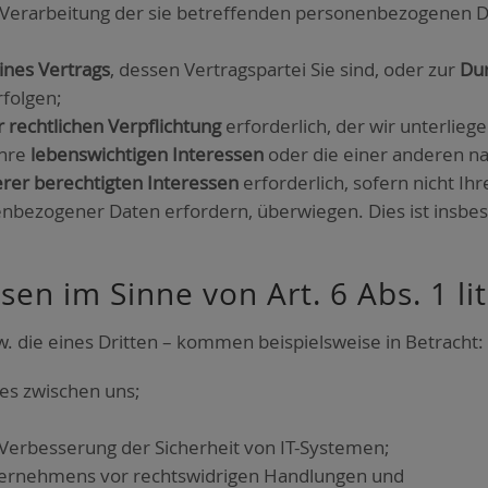
Ver­ar­bei­tung der sie betref­fen­den per­so­nen­be­zo­ge­n
eines Ver­trags
, des­sen Ver­trags­par­tei Sie sind, oder zur
Dur
rfol­gen;
r recht­li­chen Ver­pflich­tung
erfor­der­lich, der wir unter­lie­g
 Ihre
lebens­wich­ti­gen Inter­es­sen
oder die einer ande­ren nat
rer berech­tig­ten Inter­es­sen
erfor­der­lich, sofern nicht Ih
en­be­zo­ge­ner Daten erfor­dern, über­wie­gen. Dies ist ins­be
es­sen im Sin­ne von Art. 6 Abs. 1 l
zw. die eines Drit­ten – kom­men bei­spiels­wei­se in Betracht:
ses zwi­schen uns;
r­bes­se­rung der Sicher­heit von IT-Sys­te­men;
­neh­mens vor rechts­wid­ri­gen Hand­lun­gen und