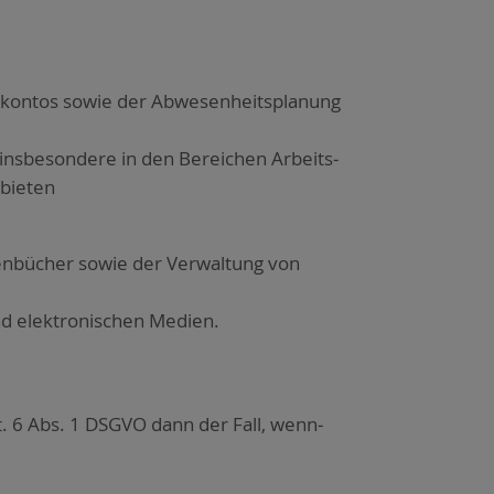
it­kon­tos sowie der Abwe­sen­heits­pla­nung
ns­be­son­de­re in den Berei­chen Arbeits­
bie­ten
­ten­bü­cher sowie der Ver­wal­tung von
nd elek­tro­ni­schen Medi­en.
Art. 6 Abs. 1 DSGVO dann der Fall, wenn­