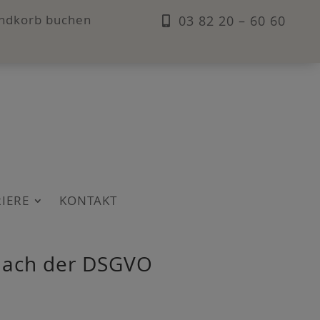
andkorb buchen
03 82 20 – 60 60
IE­RE
KON­TAKT
en nach der DSGVO