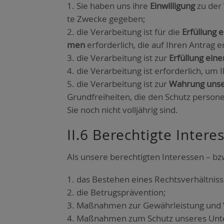
Sie haben uns ihre
Ein­wil­li­gung
zu der 
te Zwe­cke gege­ben;
die Ver­ar­bei­tung ist für die
Erfül­lung 
men
erfor­der­lich, die auf Ihren Antrag e
die Ver­ar­bei­tung ist zur
Erfül­lung eine
die Ver­ar­bei­tung ist erfor­der­lich, um
die Ver­ar­bei­tung ist zur
Wah­rung unse­
Grund­frei­hei­ten, die den Schutz per­so­n
Sie noch nicht voll­jäh­rig sind.
II.6 Berech­tig­te Inter­
Als unse­re berech­tig­ten Inter­es­sen – b
das Bestehen eines Rechts­ver­hält­nis­
die Betrugs­prä­ven­ti­on;
Maß­nah­men zur Gewähr­leis­tung und Ve
Maß­nah­men zum Schutz unse­res Unter