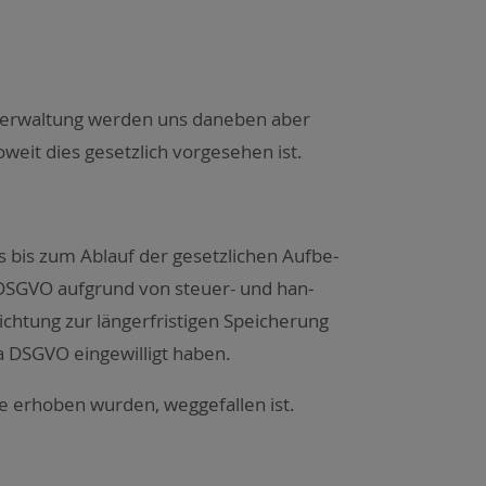
­ver­wal­tung wer­den uns dane­ben aber
weit dies gesetz­lich vor­ge­se­hen ist.
 bis zum Ablauf der gesetz­li­chen Auf­be­
 c DSGVO auf­grund von steu­er- und han­
h­tung zur län­ger­fris­ti­gen Spei­che­rung
a DSGVO ein­ge­wil­ligt haben.
 erho­ben wur­den, weg­ge­fal­len ist.