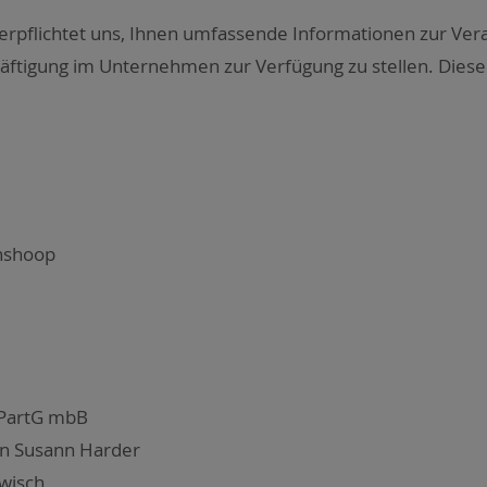
pflich­tet uns, Ihnen umfas­sen­de Infor­ma­tio­nen zur Ver­ar
­gung im Unter­neh­men zur Ver­fü­gung zu stel­len. Die­ser 
n­shoop
e PartG mbB
­tin Susann Har­der
­wisch