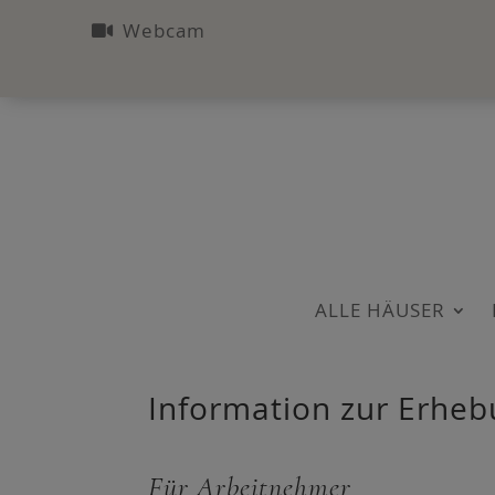
⁠ Webcam
ALLE HÄU­SER
Infor­ma­ti­on zur Erhe
Für Arbeit­neh­mer