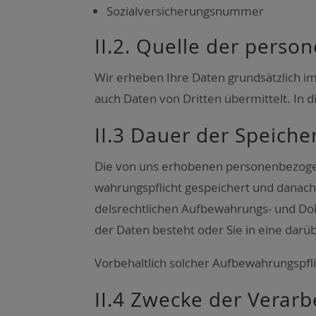
Sozi­al­ver­si­che­rungs­num­mer
II.2. Quel­le der per­so
Wir erhe­ben Ihre Daten grund­sätz­lich im
auch Daten von Drit­ten über­mit­telt. In di
II.3 Dau­er der Spei­ch
Die von uns erho­be­nen per­so­nen­be­zo­
wah­rungs­pflicht gespei­chert und danach 
dels­recht­li­chen Auf­be­wah­rungs- und Dok
der Daten besteht oder Sie in eine dar­über
Vor­be­halt­lich sol­cher Auf­be­wah­rungs­
II.4 Zwe­cke der Ver­ar­b