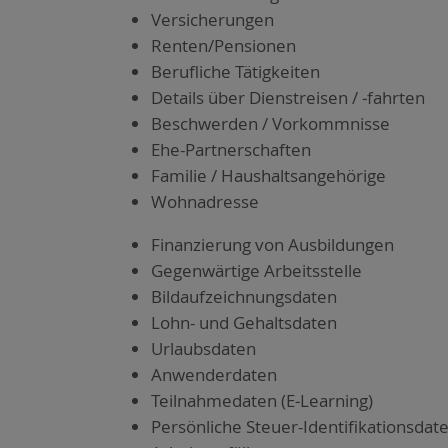
Ver­si­che­run­gen
Renten/Pensionen
Beruf­li­che Tätig­kei­ten
Details über Dienst­rei­sen / ‑fahr­ten
Beschwer­den / Vor­komm­nis­se
Ehe-Part­ner­schaf­ten
Fami­lie / Haus­halts­an­ge­hö­ri­ge
Wohn­adres­se
Finan­zie­rung von Aus­bil­dun­gen
Gegen­wär­ti­ge Arbeits­stel­le
Bild­auf­zeich­nungs­da­ten
Lohn- und Gehalts­da­ten
Urlaubs­da­ten
Anwen­der­da­ten
Teil­nah­me­da­ten (E‑Learning)
Per­sön­li­che Steu­er-Iden­ti­fi­ka­ti­ons­da­t