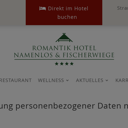
Str
⁠ Direkt im Hotel
buchen
RESTAU­RANT
WELL­NESS
AKTU­EL­LES
KAR­R
­bung per­so­nen­be­zo­ge­ner Dat