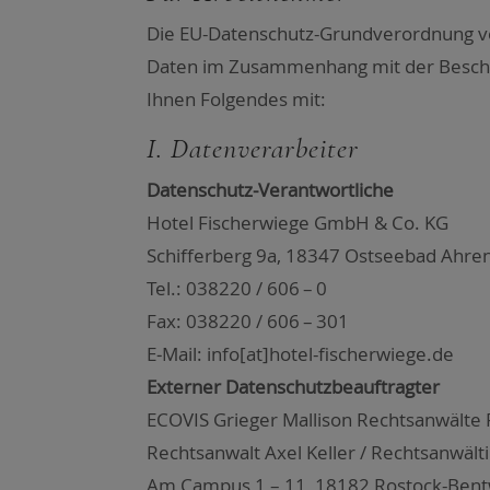
Die EU-Daten­schutz-Grund­ver­ord­nung ver­
Daten im Zusam­men­hang mit der Beschäf­ti
Ihnen Fol­gen­des mit:
I. Daten­ver­ar­bei­ter
Daten­schutz-Ver­ant­wort­li­che
Hotel Fischer­wie­ge GmbH & Co. KG
Schif­fer­berg 9a, 18347 Ost­see­bad Ahre
Tel.: 038220 / 606 – 0
Fax: 038220 / 606 – 301
E‑Mail: info[at]hotel-fischerwiege.de
Exter­ner Daten­schutz­be­auf­trag­ter
ECOVIS Grie­ger Mal­li­son Rechts­an­wäl­t
Rechts­an­walt Axel Kel­ler / Rechts­an­wäl
Am Cam­pus 1 – 11, 18182 Ros­tock-Bent