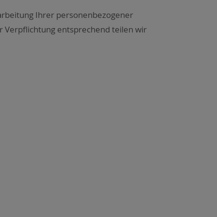
­bei­tung Ihrer per­so­nen­be­zo­ge­ner
Ver­pflich­tung ent­spre­chend tei­len wir