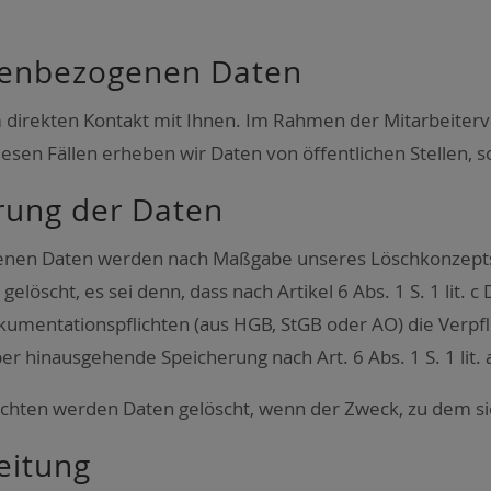
­nen­be­zo­ge­nen Daten
 direk­ten Kon­takt mit Ihnen. Im Rah­men der Mit­ar­bei­ter
e­sen Fäl­len erhe­ben wir Daten von öffent­li­chen Stel­len, so
e­rung der Daten
ge­nen Daten wer­den nach Maß­ga­be unse­res Lösch­kon­zepts
gelöscht, es sei denn, dass nach Arti­kel 6 Abs. 1 S. 1 lit.
u­men­ta­ti­ons­pflich­ten (aus HGB, StGB oder AO) die Ver­pflic
 hin­aus­ge­hen­de Spei­che­rung nach Art. 6 Abs. 1 S. 1 lit. 
pflich­ten wer­den Daten gelöscht, wenn der Zweck, zu dem sie
ei­tung