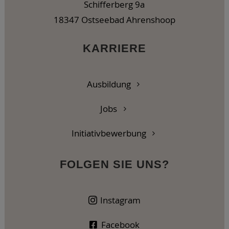
Schifferberg 9a
18347 Ostseebad Ahrenshoop
KARRIERE
Ausbildung
Jobs
Initiativbewerbung
FOLGEN SIE UNS?
Instagram
Facebook