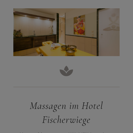

Mas­sa­gen im Hotel
Fischer­wie­ge