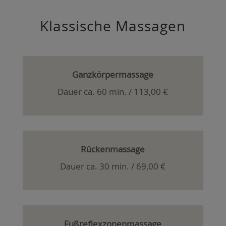
Klas­si­sche Mas­sa­gen
Ganz­kör­per­mas­sa­ge
Dau­er ca. 60 min. / 113,00 €
Rücken­mas­sa­ge
Dau­er ca. 30 min. / 69,00 €
Fuß­re­flex­zo­nen­mas­sa­ge