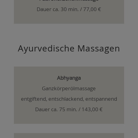
Dau­er ca. 30 min. / 77,00 €
Ayur­ve­di­sche Mas­sa­gen
Abhyan­ga
Ganz­kör­per­öl­mas­sa­ge
ent­gif­tend, ent­schla­ckend, ent­span­nend
Dau­er ca. 75 min. / 143,00 €