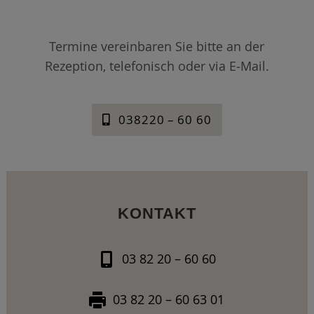
Ter­mi­ne ver­ein­ba­ren Sie bit­te an der
Rezep­ti­on, tele­fo­nisch oder via E‑Mail.
038220 – 60 60
KONTAKT
03 82 20 – 60 60
03 82 20 – 60 63 01