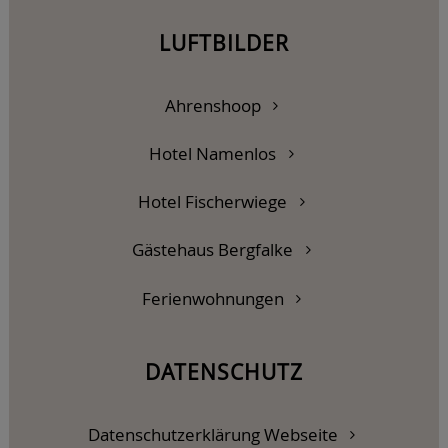
LUFTBILDER
Ahrenshoop
Hotel Namenlos
Hotel Fischerwiege
Gästehaus Bergfalke
Ferienwohnungen
DATENSCHUTZ
Datenschutzerklärung Webseite