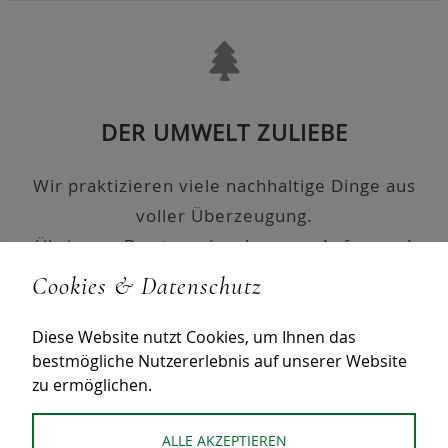

DER UMWELT ZULIEBE
Wir praktizieren viele nachhaltige Dinge aus
voller Überzeugung.
Übrigens: Das tun wir schon von Anfang an!
Cookies & Datenschutz
Diese Website nutzt Cookies, um Ihnen das
bestmögliche Nutzererlebnis auf unserer Website
zu ermöglichen.
KOOPERATIONSPARTNER VON
ROMANTIK HOTELS
ALLE AKZEPTIEREN