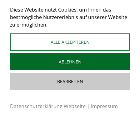
Diese Website nutzt Cookies, um Ihnen das
bestmögliche Nutzererlebnis auf unserer Website
zu ermöglichen.
KONTAKT
ALLE AKZEPTIEREN
ABLEHNEN
03 82 20 – 60 60
03 82 20 – 60 63 01
BEARBEITEN
Daten­schutz­er­klä­rung Web­sei­te
|
Impres­sum